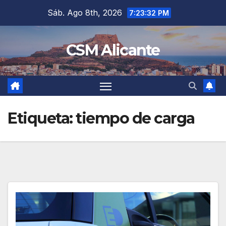
Saltar
Sáb. Ago 8th, 2026
7:23:33 PM
al
contenido
CSM Alicante
Etiqueta:
tiempo de carga