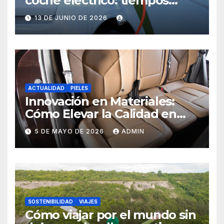
coche eléctrico: tiempos
reales
13 DE JUNIO DE 2026
ACTUALIDAD
PIELES
Innovación en Materiales:
Cómo Elevar la Calidad en
Accesorios y Ambientes de
5 DE MAYO DE 2026
ADMIN
Exterior
SOSTENIBILIDAD
VIAJES
Cómo viajar por el mundo sin