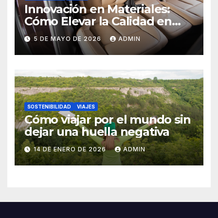
Innovación en Materiales:
Cómo Elevar la Calidad en
Accesorios y Ambientes de
5 DE MAYO DE 2026
ADMIN
Exterior
SOSTENIBILIDAD
VIAJES
Cómo viajar por el mundo sin
dejar una huella negativa
14 DE ENERO DE 2026
ADMIN