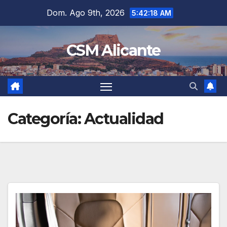
Saltar
Dom. Ago 9th, 2026
5:42:19 AM
al
contenido
CSM Alicante
Categoría:
Actualidad