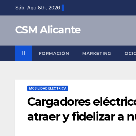
Saltar
Sáb. Ago 8th, 2026
al
contenido
CSM Alicante
FORMACIÓN
MARKETING
OCI
MOBILIDAD ELÉCTRICA
Cargadores eléctri
atraer y fidelizar a 