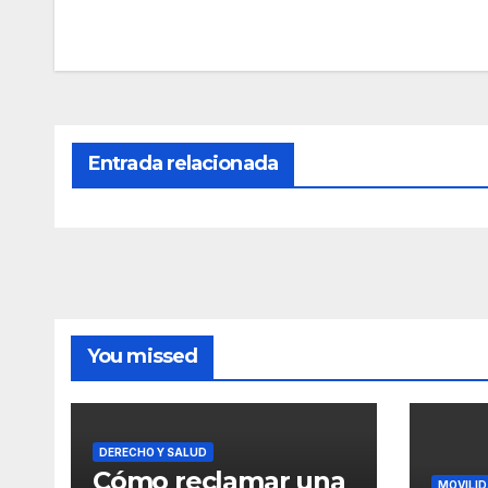
Entrada relacionada
You missed
DERECHO Y SALUD
Cómo reclamar una
MOVILID