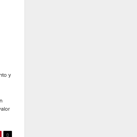
nto y
un
valor